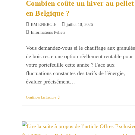
Combien coûte un hiver au pellet
en Belgique ?
Auteur/autrice
Publication
BM ENERGIE
juillet 10, 2026
de
publiée :
Post
Informations Pellets
la
category:
publication :
Vous demandez-vous si le chauffage aux granulés
de bois reste une option réellement rentable pour
votre portefeuille cette année ? Face aux
fluctuations constantes des tarifs de l'énergie,
évaluer précisément…
Combien
Continuer La Lecture
Coûte
Un
Hiver
Au
Pellet
En
Belgique