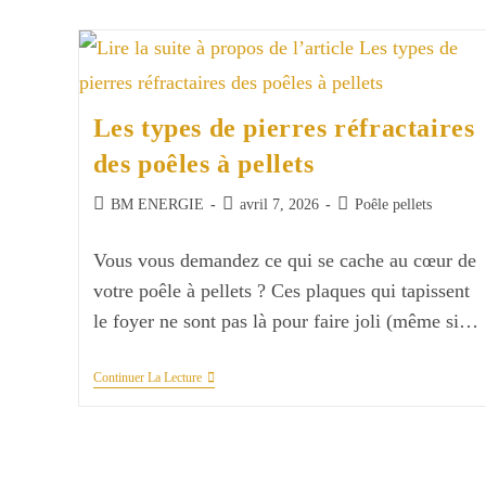
Les types de pierres réfractaires
des poêles à pellets
Auteur/autrice
Publication
Post
BM ENERGIE
avril 7, 2026
Poêle pellets
de
publiée :
category:
la
Vous vous demandez ce qui se cache au cœur de
publication :
votre poêle à pellets ? Ces plaques qui tapissent
le foyer ne sont pas là pour faire joli (même si…
Les
Continuer La Lecture
Types
De
Pierres
Réfractaires
Des
Poêles