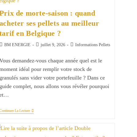
Choisir
Son
Prix de morte-saison : quand
Fournisseur
?
acheter ses pellets au meilleur
tarif en Belgique ?
Auteur/autrice
Publication
Post
BM ENERGIE
juillet 9, 2026
Informations Pellets
de
publiée :
category:
la
Vous demandez-vous chaque année quel est le
publication :
moment idéal pour remplir votre stock de
granulés sans vider votre portefeuille ? Dans ce
guide complet, nous allons vous révéler pourquoi
et…
Prix
Continuer La Lecture
De
Morte-
Saison
:
Quand