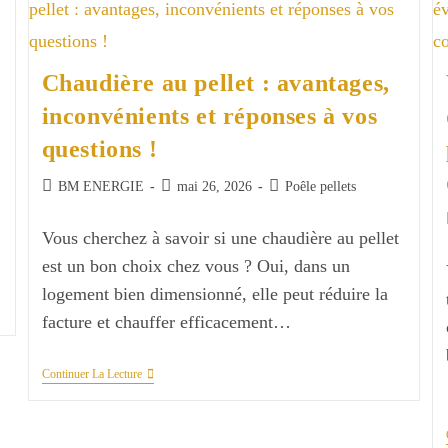
D’air
Frais
Pour
Un
Chaudière au pellet : avantages,
Poêle
À
inconvénients et réponses à vos
Bois
?
questions !
Auteur/autrice
Publication
Post
BM ENERGIE
mai 26, 2026
Poêle pellets
de
publiée :
category:
la
Vous cherchez à savoir si une chaudière au pellet
publication :
est un bon choix chez vous ? Oui, dans un
logement bien dimensionné, elle peut réduire la
facture et chauffer efficacement…
Chaudière
Continuer La Lecture
Au
Pellet
:
Avantages,