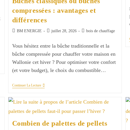
Bûches classiques ou bûches
compressées : avantages et
x
différences
Auteur/autrice
Publication
Post
BM ENERGIE
juillet 28, 2026
bois de chauffage
de
publiée :
category:
la
Vous hésitez entre la bûche traditionnelle et la
publication :
bûche compressée pour chauffer votre maison en
Wallonie cet hiver ? Pour optimiser votre confort
(et votre budget), le choix du combustible…
Bûches
Continuer La Lecture
Classiques
Ou
Bûches
Compressées
:
Avantages
Et
Combien de palettes de pellets
Différences