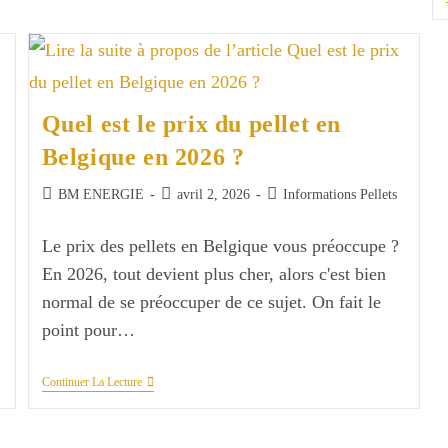
Bois
En
Fonte
:
Voici
Pourquoi
Quel est le prix du pellet en
Belgique en 2026 ?
Auteur/autrice
Publication
Post
BM ENERGIE
avril 2, 2026
Informations Pellets
de
publiée :
category:
la
Le prix des pellets en Belgique vous préoccupe ?
publication :
En 2026, tout devient plus cher, alors c'est bien
normal de se préoccuper de ce sujet. On fait le
point pour…
Quel
Continuer La Lecture
Est
Le
Prix
Du