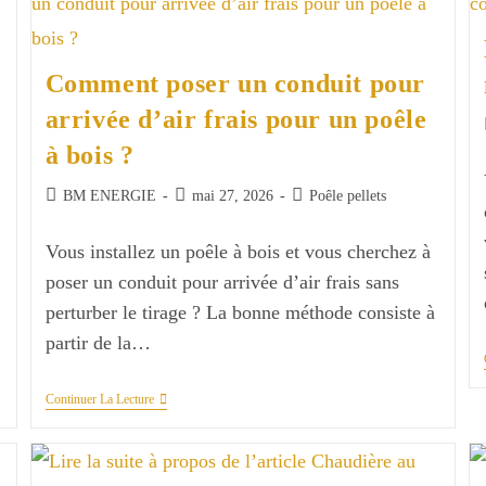
Cheminée
?
Comment poser un conduit pour
arrivée d’air frais pour un poêle
à bois ?
Auteur/autrice
Publication
Post
BM ENERGIE
mai 27, 2026
Poêle pellets
de
publiée :
category:
la
Vous installez un poêle à bois et vous cherchez à
publication :
poser un conduit pour arrivée d’air frais sans
perturber le tirage ? La bonne méthode consiste à
partir de la…
Comment
Continuer La Lecture
Poser
Un
Conduit
Pour
Arrivée