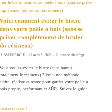
Ce
Utile
?
Voici comment éviter le bistre
dans votre poêle à bois (sans se
priver complètement de bruler
du résineux)
Auteur/autrice
Publication
Post
BM ENERGIE
avril 8, 2026
bois de chauffage
de
publiée :
category:
la
Vous voulez éviter le bistre (sans bannir
publication :
totalement le résineux) ? Voici une méthode
claire, réaliste et testée pour garder votre poêle à
bois propre, performant et SÛR. Suivez le guide,
…
Voici
Continuer La Lecture