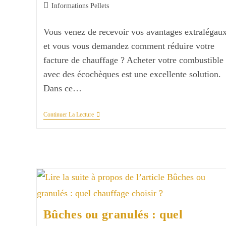
de
publiée :
Post
Informations Pellets
la
category:
publication :
Vous venez de recevoir vos avantages extralégau
et vous vous demandez comment réduire votre
facture de chauffage ? Acheter votre combustible
avec des écochèques est une excellente solution.
Dans ce…
Comment
Continuer La Lecture
Payer
Sa
Palette
De
Pellets
Avec
Des
Écochèques
(Edenred,
Sodexo,
Monizze)
?
Bûches ou granulés : quel