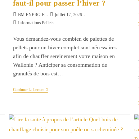
faut-il pour passer l’hiver ?
Auteur/autrice
Publication
BM ENERGIE
juillet 17, 2026
de
publiée :
Post
Informations Pellets
la
category:
publication :
Vous demandez-vous combien de palettes de
pellets pour un hiver complet sont nécessaires
afin de chauffer sereinement votre maison en
Wallonie ? Anticiper sa consommation de
granulés de bois est…
Combien
Continuer La Lecture
De
Palettes
De
Pellets
Faut-
Il
Pour
Passer
L’hiver