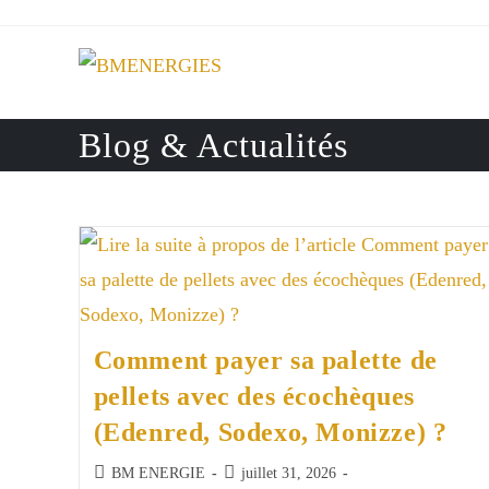
Skip
to
content
Blog & Actualités
Comment payer sa palette de
pellets avec des écochèques
(Edenred, Sodexo, Monizze) ?
Auteur/autrice
Publication
BM ENERGIE
juillet 31, 2026