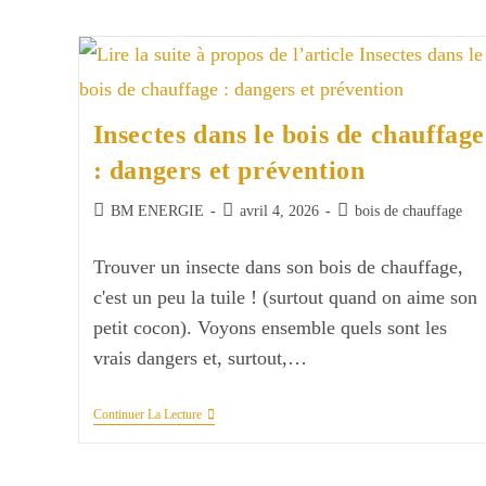
À
Pellets
Insectes dans le bois de chauffage
: dangers et prévention
Auteur/autrice
Publication
Post
BM ENERGIE
avril 4, 2026
bois de chauffage
de
publiée :
category:
la
Trouver un insecte dans son bois de chauffage,
publication :
c'est un peu la tuile ! (surtout quand on aime son
petit cocon). Voyons ensemble quels sont les
vrais dangers et, surtout,…
Insectes
Continuer La Lecture
Dans
Le
Bois
De