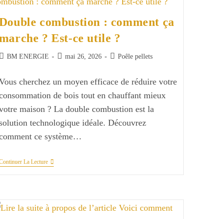
Acheter
Ses
Double combustion : comment ça
Pellets
Au
marche ? Est-ce utile ?
Meilleur
Tarif
En
Auteur/autrice
Publication
Post
BM ENERGIE
mai 26, 2026
Poêle pellets
Belgique
de
publiée :
category:
?
la
Vous cherchez un moyen efficace de réduire votre
publication :
consommation de bois tout en chauffant mieux
votre maison ? La double combustion est la
solution technologique idéale. Découvrez
comment ce système…
Double
Continuer La Lecture
Combustion
:
Comment
Ça
Marche
?
Est-