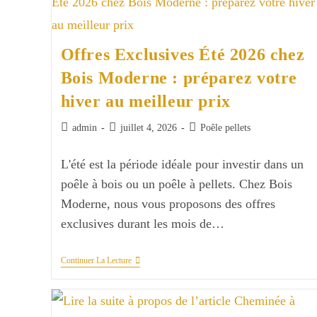
?
Offres Exclusives Été 2026 chez
Bois Moderne : préparez votre
hiver au meilleur prix
Auteur/autrice
Publication
Post
admin
juillet 4, 2026
Poêle pellets
de
publiée :
category:
la
L'été est la période idéale pour investir dans un
publication :
poêle à bois ou un poêle à pellets. Chez Bois
Moderne, nous vous proposons des offres
exclusives durant les mois de…
Offres
Continuer La Lecture
Exclusives
Été
2026
Chez
Bois