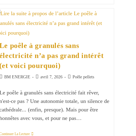
Comment
Éviter
Le
Bistre
Dans
Votre
Poêle
À
Bois
Le poêle à granulés sans
(sans
Se
électricité n’a pas grand intérêt
Priver
Complètement
(et voici pourquoi)
De
Bruler
Du
Auteur/autrice
Publication
Post
BM ENERGIE
avril 7, 2026
Poêle pellets
Résineux)
de
publiée :
category:
la
Le poêle à granulés sans électricité fait rêver,
publication :
n'est-ce pas ? Une autonomie totale, un silence de
cathédrale... (enfin, presque). Mais pour être
honnêtes avec vous, et pour ne pas…
Le
Continuer La Lecture