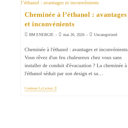
Moderne
:
Cheminée à l’éthanol : avantages
Préparez
Votre
et inconvénients
Hiver
Au
Meilleur
Auteur/autrice
Publication
Post
BM ENERGIE
mai 26, 2026
Uncategorized
Prix
de
publiée :
category:
la
Cheminée à l'éthanol : avantages et inconvénients
publication :
Vous rêvez d'un feu chaleureux chez vous sans
installer de conduit d'évacuation ? La cheminée à
l'éthanol séduit par son design et sa…
Cheminée
Continuer La Lecture
À
L’éthanol
:
Avantages
Et
Inconvénients