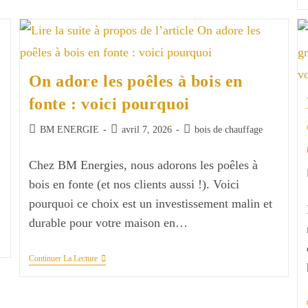
Inconvénients
Et
Réponses
À
Vos
Questions
!
On adore les poêles à bois en
fonte : voici pourquoi
Auteur/autrice
Publication
Post
BM ENERGIE
avril 7, 2026
bois de chauffage
de
publiée :
category:
la
Chez BM Energies, nous adorons les poêles à
publication :
bois en fonte (et nos clients aussi !). Voici
pourquoi ce choix est un investissement malin et
durable pour votre maison en…
On
Continuer La Lecture
Adore
Les
Poêles
À