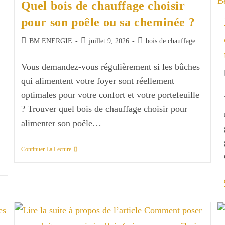
?
Quel bois de chauffage choisir
pour son poêle ou sa cheminée ?
Auteur/autrice
Publication
Post
BM ENERGIE
juillet 9, 2026
bois de chauffage
de
publiée :
category:
la
Vous demandez-vous régulièrement si les bûches
publication :
qui alimentent votre foyer sont réellement
optimales pour votre confort et votre portefeuille
? Trouver quel bois de chauffage choisir pour
alimenter son poêle…
Quel
Continuer La Lecture
Bois
De
Chauffage
Choisir
Pour
Son
Poêle
Ou
Sa