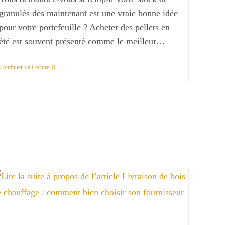
granulés dès maintenant est une vraie bonne idée
pour votre portefeuille ? Acheter des pellets en
été est souvent présenté comme le meilleur…
Acheter
Continuer La Lecture
Des
Pellets
En
Été
:
Est-
Ce
Vraiment
Le
Meilleur
Moment
?