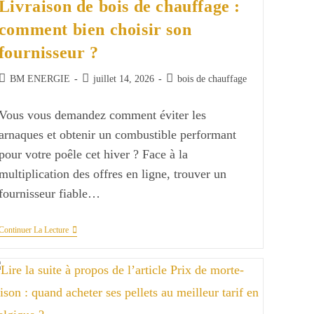
Livraison de bois de chauffage :
comment bien choisir son
fournisseur ?
Auteur/autrice
Publication
Post
BM ENERGIE
juillet 14, 2026
bois de chauffage
de
publiée :
category:
la
Vous vous demandez comment éviter les
publication :
arnaques et obtenir un combustible performant
pour votre poêle cet hiver ? Face à la
multiplication des offres en ligne, trouver un
fournisseur fiable…
Livraison
Continuer La Lecture
De
Bois
De
Chauffage
:
Comment
Bien