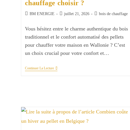
chauffage choisir ?
Auteur/autrice
Publication
Post
BM ENERGIE
juillet 21, 2026
bois de chauffage
de
publiée :
category:
la
Vous hésitez entre le charme authentique du bois
publication :
traditionnel et le confort automatisé des pellets
pour chauffer votre maison en Wallonie ? C’est
un choix crucial pour votre confort et…
Bûches
Continuer La Lecture
Ou
Granulés
:
Quel
Chauffage
Choisir
?