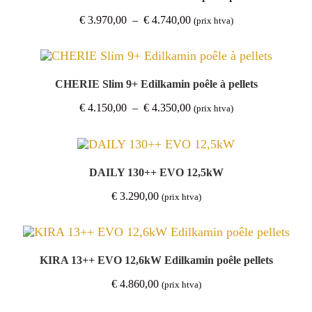
Plage
€
3.970,00
–
€
4.740,00
(prix htva)
de
prix :
€ 3.970,00
à
€ 4.740,00
CHERIE Slim 9+ Edilkamin poêle à pellets
Plage
€
4.150,00
–
€
4.350,00
(prix htva)
de
prix :
€ 4.150,00
à
€ 4.350,00
DAILY 130++ EVO 12,5kW
€
3.290,00
(prix htva)
KIRA 13++ EVO 12,6kW Edilkamin poêle pellets
€
4.860,00
(prix htva)