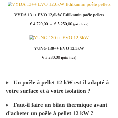
€ 3.800,00
à
€ 4.000,00
VYDA 13++ EVO 12,6kW Edilkamin poêle pellets
Plage
€
4.720,00
–
€
5.250,00
(prix htva)
de
prix :
€ 4.720,00
à
€ 5.250,00
YUNG 130++ EVO 12,5kW
€
3.280,00
(prix htva)
Un poêle à pellet 12 kW est-il adapté à
votre surface et à votre isolation ?
Faut-il faire un bilan thermique avant
d’acheter un poêle à pellet 12 kW ?