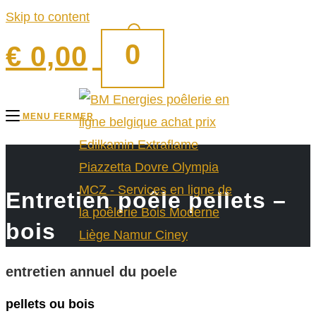
Skip to content
0
€
0,00
MENU
FERMER
Entretien poêle pellets –
bois
entretien annuel du poele
pellets ou bois