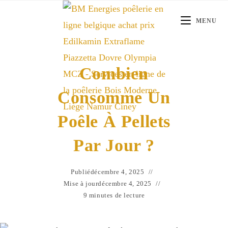
Skip
to
MENU
content
Combien
Consomme Un
Poêle À Pellets
Par Jour ?
Publié
décembre 4, 2025
Mise à jour
décembre 4, 2025
9 minutes de lecture