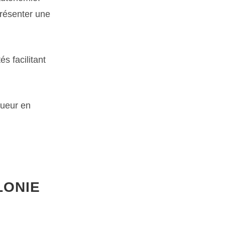
présenter une
s facilitant
gueur en
LONIE