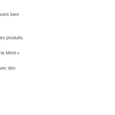
isons bien
ses produits.
The Mind »
avec des