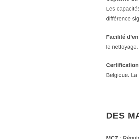
Les capacités
différence si
Facilité d’en
le nettoyage
Certificatio
Belgique. La 
DES M
MCZ
: Réputé