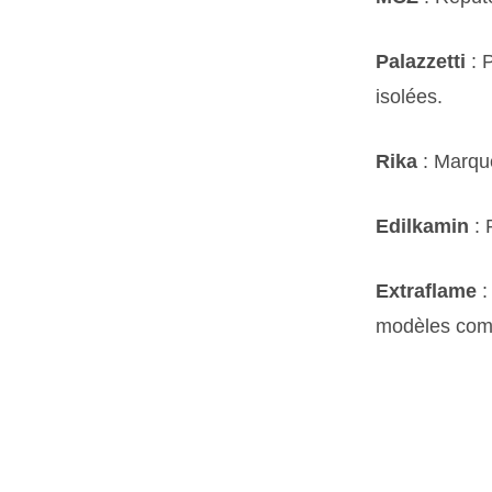
Palazzetti
: P
isolées.
Rika
: Marque
Edilkamin
: 
Extraflame
:
modèles comm