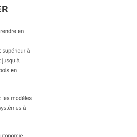
ER
prendre en
 supérieur à
 jusqu’à
 bois en
ez les modèles
 systèmes à
autonomie.