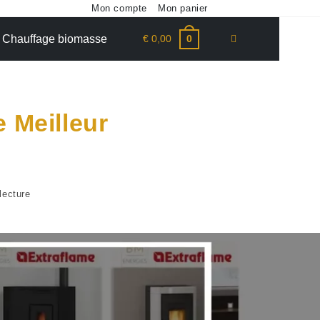
Mon compte
Mon panier
€
0,00
Chauffage biomasse
0
 Meilleur
lecture