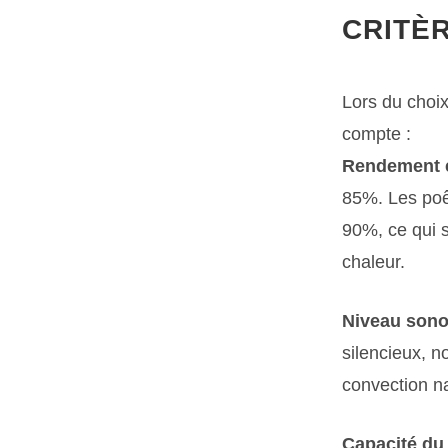
CRITÈ
Lors du choix
compte :
Rendement 
85%. Les poê
90%, ce qui s
chaleur.
Niveau sono
silencieux, 
convection na
Capacité du 