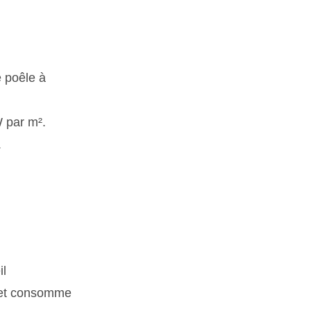
e poêle à
 par m².
.
il
 et consomme