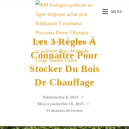
Skip
to
MENU
content
Les 3 Règles À
Connaître Pour
Stocker Du Bois
De Chauffage
Publié
juillet 8, 2025
Mise à jour
juillet 16, 2025
11 minutes de lecture