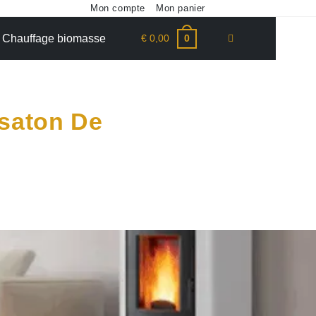
Mon compte
Mon panier
€
0,00
Chauffage biomasse
0
isaton De