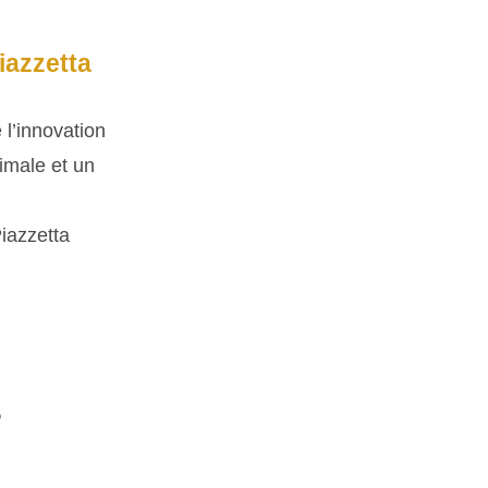
iazzetta
 l’innovation
timale et un
Piazzetta
S