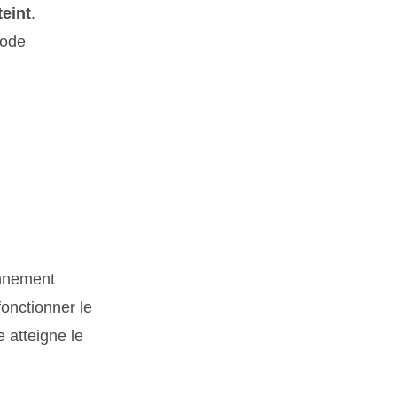
teint
.
mode
onnement
fonctionner le
e atteigne le