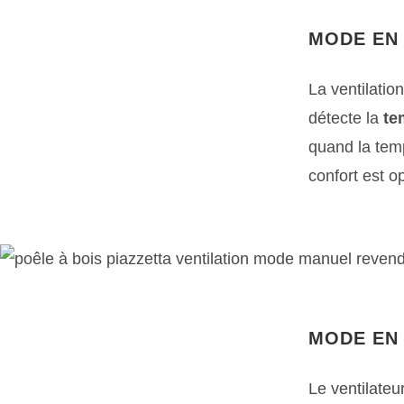
MODE EN 
La ventilatio
détecte la
te
quand la temp
confort est o
MODE EN 
Le ventilate