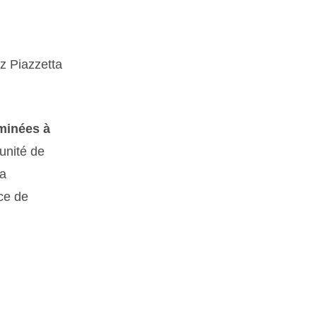
z Piazzetta
minées à
unité de
la
ce de