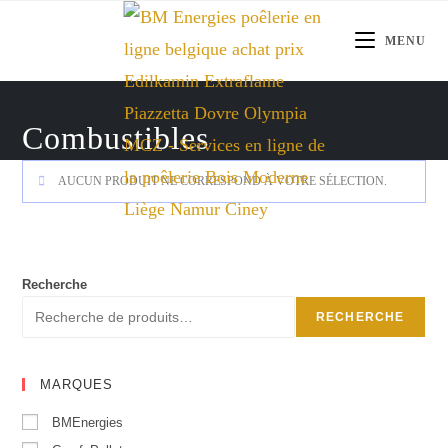
Skip
to
MENU
content
Combustibles
AUCUN PRODUIT NE CORRESPOND À VOTRE SÉLECTION.
Recherche
RECHERCHE
MARQUES
BMEnergies