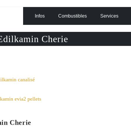
Infos
Combustibles
Services
 Edilkamin Cherie
min Cherie