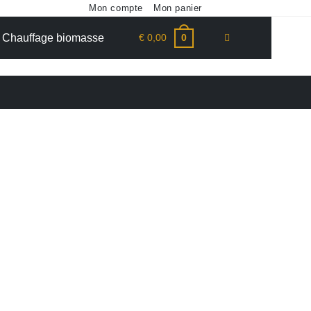
Mon compte
Mon panier
Toggle
€
0,00
Chauffage biomasse
0
website
search