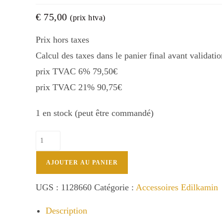
€
75,00
(prix htva)
Prix hors taxes
Calcul des taxes dans le panier final avant validatio
prix TVAC 6% 79,50€
prix TVAC 21% 90,75€
1 en stock (peut être commandé)
quantité
de
1128660
AJOUTER AU PANIER
Kit
sortie
UGS :
1128660
Catégorie :
Accessoires Edilkamin
arrière
Description
Edilkamin