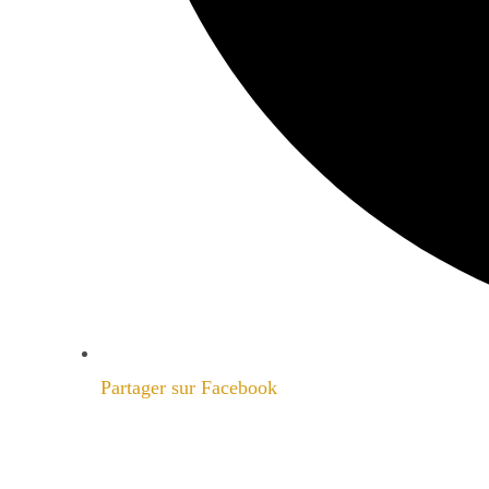
Partager sur Facebook
Opens
in
a