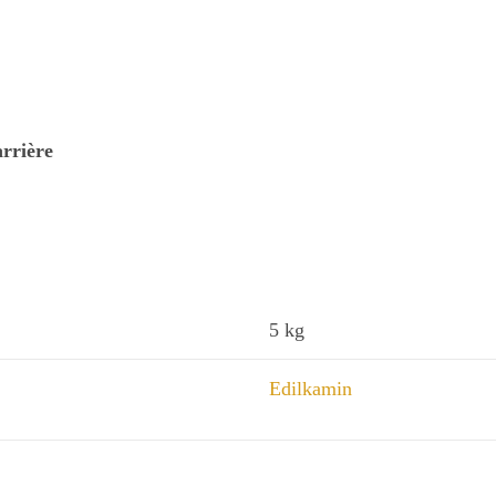
arrière
5 kg
Edilkamin