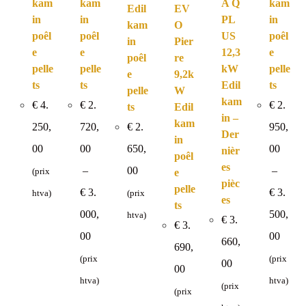
kam
kam
A Q
kam
Edil
EV
in
in
PL
in
kam
O
poêl
poêl
US
poêl
in
Pier
e
e
12,3
e
poêl
re
pelle
pelle
kW
pelle
e
9,2k
ts
ts
Edil
ts
pelle
W
kam
€
4.
€
2.
€
2.
ts
Edil
in –
kam
250,
720,
€
2.
950,
Der
in
00
00
650,
00
nièr
poêl
es
–
00
–
(prix
e
pièc
pelle
€
3.
€
3.
htva)
(prix
es
ts
000,
500,
htva)
€
3.
€
3.
Plage
Plage
00
00
de
de
660,
690,
prix :
prix :
€ 2.720,00
€ 2.95
(prix
(prix
00
à
à
00
€ 3.000,00
€ 3.50
htva)
htva)
(prix
(prix