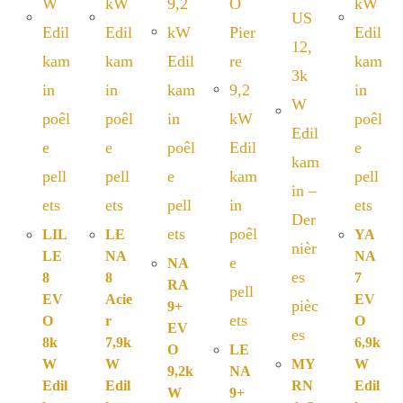
LIL
LE
YA
LE
NA
NA
NA
8
8
7
RA
EV
Acie
EV
9+
O
r
O
EV
8k
7,9k
6,9k
O
LE
W
W
MY
W
9,2k
NA
Edil
Edil
RN
Edil
W
9+