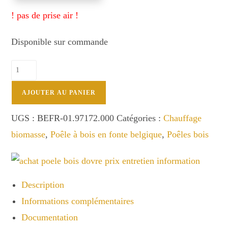
! pas de prise air !
Disponible sur commande
quantité
de
BRUT
AJOUTER AU PANIER
6,5kW
Dovre
UGS :
BEFR-01.97172.000
Catégories :
Chauffage
biomasse
,
Poêle à bois en fonte belgique
,
Poêles bois
Description
Informations complémentaires
Documentation