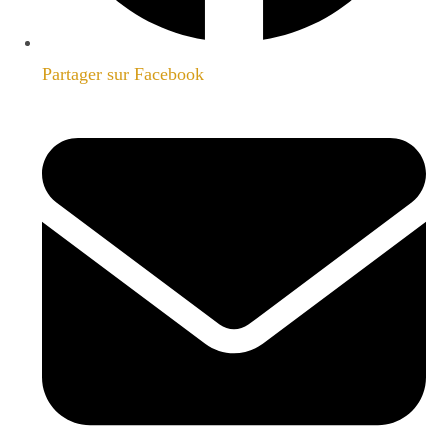
Partager sur Facebook
Opens
in
a
new
window