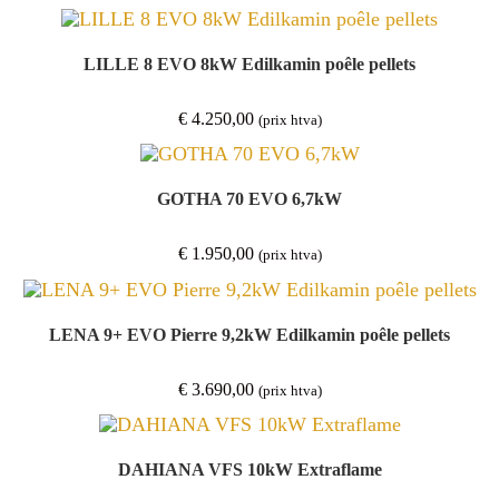
prix :
€ 3.150,00
à
€ 3.700,00
LILLE 8 EVO 8kW Edilkamin poêle pellets
€
4.250,00
(prix htva)
GOTHA 70 EVO 6,7kW
€
1.950,00
(prix htva)
LENA 9+ EVO Pierre 9,2kW Edilkamin poêle pellets
€
3.690,00
(prix htva)
DAHIANA VFS 10kW Extraflame