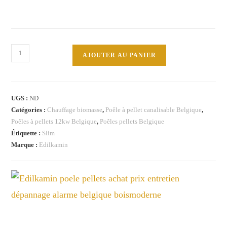
quantité
AJOUTER AU PANIER
de
CHERIE
Slim
UGS :
ND
9+
Catégories :
Chauffage biomasse
,
Poêle à pellet canalisable Belgique
,
Edilkamin
Poêles à pellets 12kw Belgique
,
Poêles pellets Belgique
poêle
Étiquette :
Slim
à
Marque :
Edilkamin
pellets