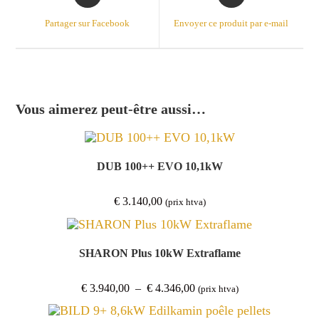
in
in
a
a
Partager sur Facebook
Envoyer ce produit par e-mail
new
new
window
window
Vous aimerez peut-être aussi…
DUB 100++ EVO 10,1kW
€
3.140,00
(prix htva)
SHARON Plus 10kW Extraflame
Plage
€
3.940,00
–
€
4.346,00
(prix htva)
de
prix :
€ 3.940,00