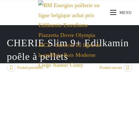
Skip
to
MENU
content
CHERIE Slim 9+ Edilkamin
poêle à pellets
Produit précédent
Produit suivant