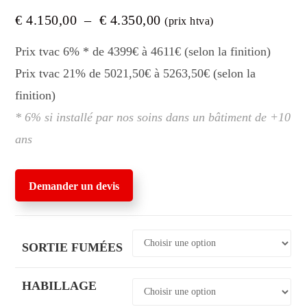
Plage
€
4.150,00
–
€
4.350,00
(prix htva)
de
prix :
€ 4.150,00
Prix tvac 6% * de 4399€ à 4611€ (selon la finition)
à
€ 4.350,00
Prix tvac 21% de 5021,50€ à 5263,50€ (selon la
finition)
* 6% si installé par nos soins dans un bâtiment de +10
ans
Demander un devis
SORTIE FUMÉES
HABILLAGE