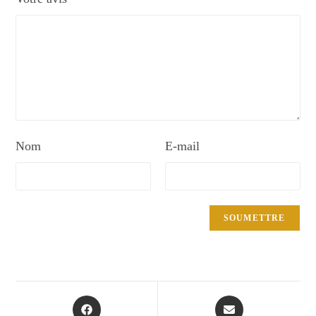
Nom
E-mail
Opens
Opens