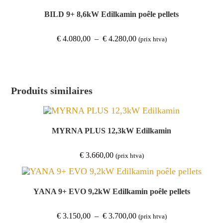
à
€ 4.346,00
BILD 9+ 8,6kW Edilkamin poêle pellets
Plage
€
4.080,00
–
€
4.280,00
(prix htva)
de
prix :
€ 4.080,00
à
€ 4.280,00
Produits similaires
MYRNA PLUS 12,3kW Edilkamin
€
3.660,00
(prix htva)
YANA 9+ EVO 9,2kW Edilkamin poêle pellets
Plage
€
3.150,00
–
€
3.700,00
(prix htva)
de