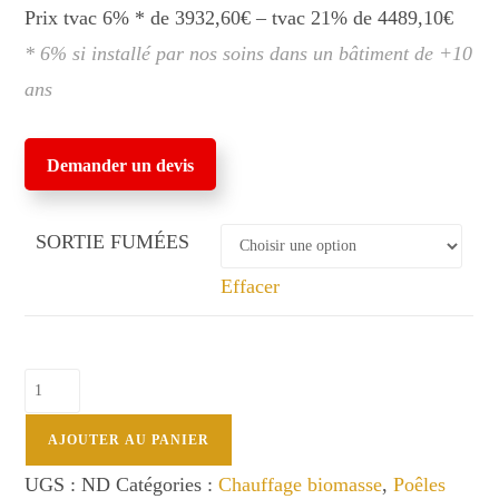
Prix tvac 6% * de 3932,60€ – tvac 21% de 4489,10€
* 6% si installé par nos soins dans un bâtiment de +10
ans
Demander un devis
SORTIE FUMÉES
Effacer
quantité
de
COVER
AJOUTER AU PANIER
7kw
UGS :
ND
Catégories :
Chauffage biomasse
,
Poêles
Edilkamin