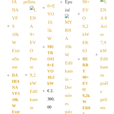
Épu
isé
ME
TR
O11
BE
0+E
RR
VO
Y
DA
10,5
90+
HIA
kW
EV
NA
O
€
2.
VFS
9,2k
360,
10k
W
W
00
EK6
Extr
3