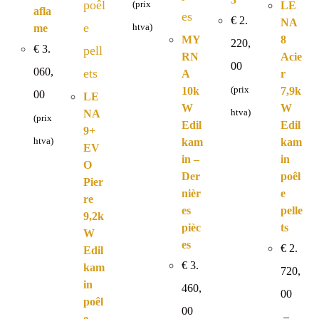
(prix
LE
afla
€
2.
NA
me
htva)
MY
8
220,
€
3.
RN
Acie
00
060,
A
r
10k
(prix
7,9k
00
LE
W
W
NA
htva)
(prix
Edil
Edil
9+
htva)
kam
kam
EV
in –
in
O
Der
poêl
Pier
nièr
e
re
es
pelle
9,2k
pièc
ts
W
es
€
2.
Edil
€
3.
kam
720,
in
460,
00
poêl
00
–
e