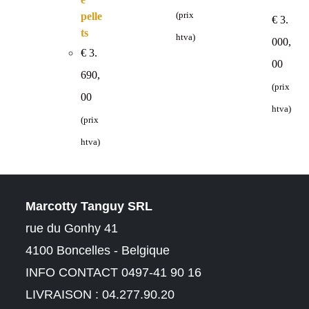
pelle
(prix
€
3.
ts
htva)
000,
€
3.
Plage
00
de
690,
prix :
€ 2.72
(prix
à
00
€ 3.00
htva)
(prix
htva)
Marcotty Tanguy SRL
rue du Gonhy 41
4100 Boncelles - Belgique
INFO CONTACT 0497-41 90 16
LIVRAISON : 04.277.90.20