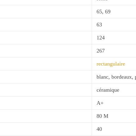
65, 69
63
124
267
rectangulaire
blanc, bordeaux,
céramique
A+
80 M
40