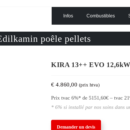
Infos
Combustibles
lkamin poêle pellets
KIRA 13++ EVO 12,6kW E
€
4.860,00
(prix htva)
Prix tvac 6%* de 5151,60€ – tvac 2
* 6% si installé par nos soins dans 
Demander un devis