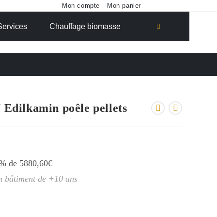
Mon compte
Mon panier
Toggle
Services
Chauffage biomasse
website
search
dilkamin poêle pellets
1% de 5880,60€
un bâtiment de +10 ans