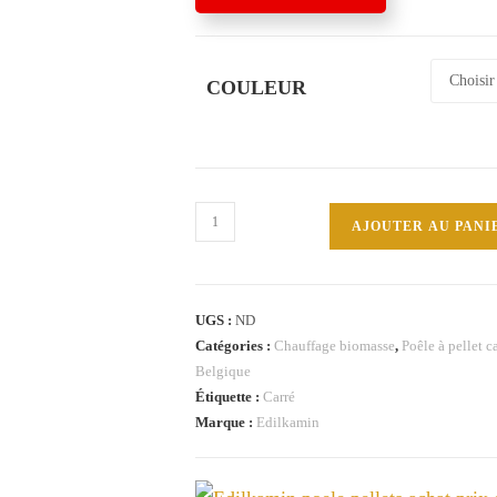
COULEUR
quantité
AJOUTER AU PANI
de
KIRA
13++
UGS :
ND
EVO
Catégories :
Chauffage biomasse
,
Poêle à pellet 
12,6kW
Belgique
Edilkamin
Étiquette :
Carré
poêle
Marque :
Edilkamin
pellets