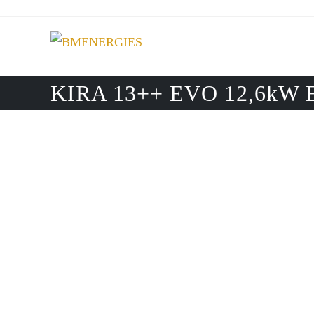
Skip
to
content
KIRA 13++ EVO 12,6kW Edi