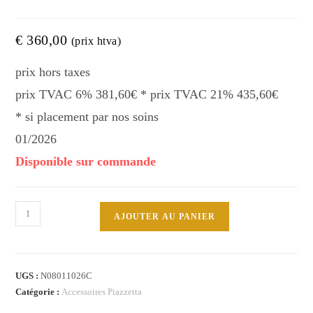
€
360,00
(prix htva)
prix hors taxes
prix TVAC 6% 381,60€ * prix TVAC 21% 435,60€
* si placement par nos soins
01/2026
Disponible sur commande
quantité
AJOUTER AU PANIER
de
N08011026C Kit
sortie
UGS :
N08011026C
fumées
Catégorie :
Accessoires Piazzetta
supérieur