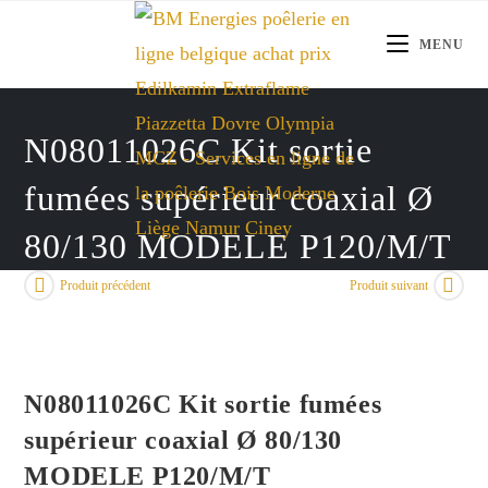
Skip
to
MENU
content
N08011026C Kit sortie
fumées supérieur coaxial Ø
80/130 MODELE P120/M/T
Produit précédent
Produit suivant
N08011026C Kit sortie fumées
supérieur coaxial Ø 80/130
MODELE P120/M/T