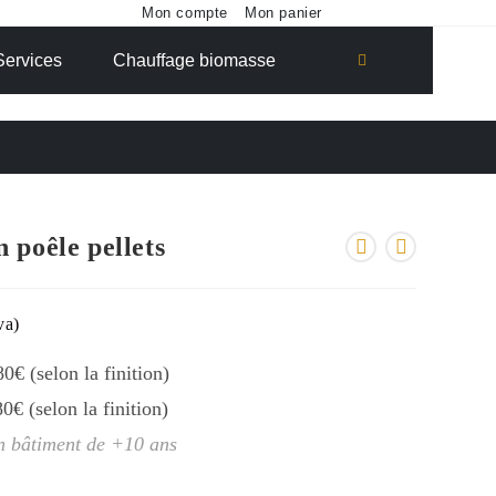
Mon compte
Mon panier
Toggle
Services
Chauffage biomasse
website
search
 poêle pellets
va)
0
€ (selon la finition)
0
€ (selon la finition)
un bâtiment de +10 ans