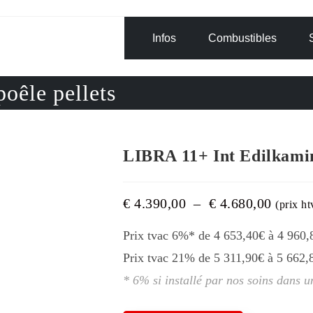
Infos
Combustibles
oêle pellets
LIBRA 11+ Int Edilkamin
Plage
€
4.390,00
–
€
4.680,00
(prix ht
de
prix :
€ 4.390,0
Prix tvac 6%* de 4 653,40€ à 4 960,80
à
€ 4.680,0
Prix tvac 21% de 5 311,90€ à 5 662,80
* 6% si installé par nos soins dans 