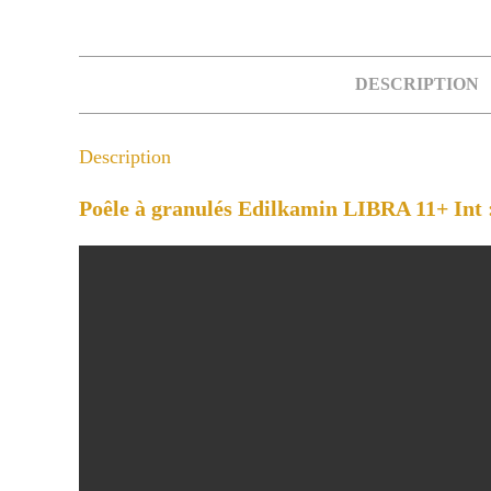
DESCRIPTION
Description
Poêle à granulés Edilkamin LIBRA 11+ Int 