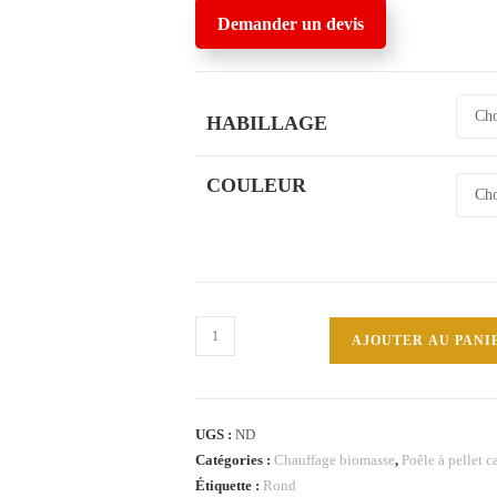
Demander un devis
HABILLAGE
COULEUR
quantité
AJOUTER AU PANI
de
LIBRA
11+
UGS :
ND
Int
Catégories :
Chauffage biomasse
,
Poêle à pellet 
Edilkamin
Étiquette :
Rond
poêle