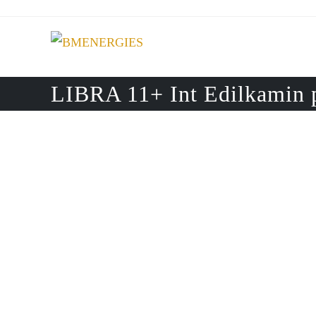
Skip
to
content
LIBRA 11+ Int Edilkamin p