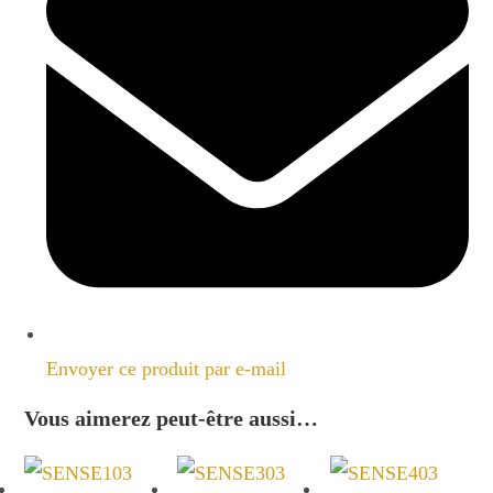
new
window
Envoyer ce produit par e-mail
Vous aimerez peut-être aussi…