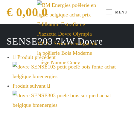
Skip
€
0,00
0
to
MENU
content
SENSE203 7kW Dovre
Produit précédent
Produit suivant