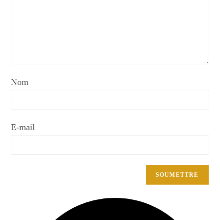
Nom
E-mail
Opens
in