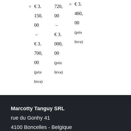
€
3.
€
3.
720,
460,
150,
00
00
00
–
(prix
–
€
3.
htva)
€
3.
000,
Plage
700,
00
de
prix :
Plage
00
€ 2.720,00
(prix
de
à
prix :
€ 3.000,00
€ 3.150,00
(prix
htva)
à
€ 3.700,00
htva)
Marcotty Tanguy SRL
rue du Gonhy 41
4100 Boncelles - Belgique