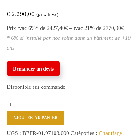
€
2.290,00
(prix htva)
Prix tvac 6%* de 2427,40€ – tvac 21% de 2770,90€
* 6% si installé par nos soins dans un bâtiment de +10
ans
Demander un devis
Disponible sur commande
quantité
de
SENSE203
AJOUTER AU PANIER
7kW
Dovre
UGS :
BEFR-01.97103.000
Catégories :
Chauffage