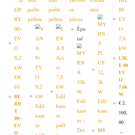
Épu
isé
LIK
E 80
EV
O
7,6k
W
BE
€
2.
RR
Y
160,
90+
00
EV
MY
–
O