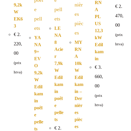
RN
9,2k
€
2.
A
W
470,
PL
EK6
Plage
US
00
3
de
LE
prix :
12,3
€
2.
€ 2.16
NA
(prix
YA
kW
à
8
MY
€ 2.47
220,
NA
Edil
htva)
Acie
RN
9+
kam
00
r
A
EV
in
(prix
7,9k
10k
O
€
3.
W
W
htva)
9,2k
660,
Edil
Edil
W
kam
kam
00
Edil
in
in –
kam
(prix
poêl
Der
in
e
nièr
htva)
poêl
pelle
es
e
ts
pièc
pelle
es
€
2.
ts