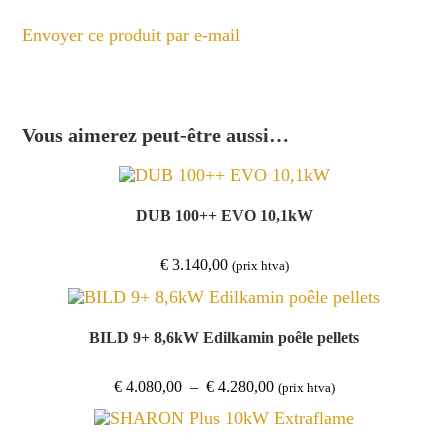
Envoyer ce produit par e-mail
Vous aimerez peut-être aussi…
DUB 100++ EVO 10,1kW
€
3.140,00
(prix htva)
BILD 9+ 8,6kW Edilkamin poêle pellets
Plage
€
4.080,00
–
€
4.280,00
(prix htva)
de
prix :
€ 4.080,00
à