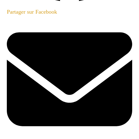
Partager sur Facebook
Opens
in
a
new
window