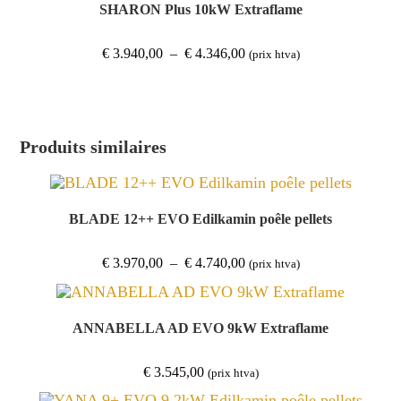
€ 4.280,00
SHARON Plus 10kW Extraflame
Plage
€
3.940,00
–
€
4.346,00
(prix htva)
de
prix :
€ 3.940,00
à
€ 4.346,00
Produits similaires
BLADE 12++ EVO Edilkamin poêle pellets
Plage
€
3.970,00
–
€
4.740,00
(prix htva)
de
prix :
€ 3.970,00
à
€ 4.740,00
ANNABELLA AD EVO 9kW Extraflame
€
3.545,00
(prix htva)