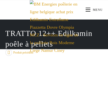
Skip
to
MENU
content
TRATTO 12++ Edilkamin
poêle à pellets
Produit précédent