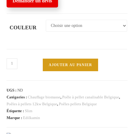
Demander un devis
COULEUR
quantité
AJOUTER AU PANIER
de
TRATTO
12++
UGS :
ND
Edilkamin
Catégories :
Chauffage biomasse
,
Poêle à pellet canalisable Belgique
,
poêle
Poêles à pellets 12kw Belgique
,
Poêles pellets Belgique
à
Étiquette :
Slim
pellets
Marque :
Edilkamin