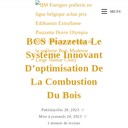
Skip
to
MENU
content
BCS Piazzetta Le
Système Innovant
D’optimisation De
La Combustion
Du Bois
Publié
juillet 29, 2023
Mise à jour
août 24, 2023
1 minute de lecture