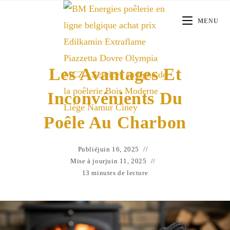
Skip
to
MENU
content
Les Avantages Et
Inconvénients Du
Poêle Au Charbon
Publié
juin 16, 2025
Mise à jour
juin 11, 2025
13 minutes de lecture