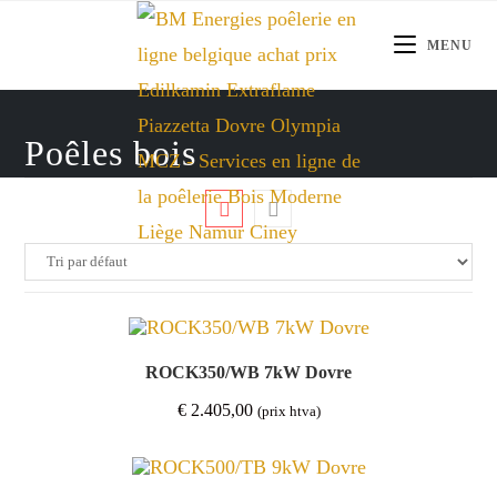
Skip
to
MENU
content
Poêles bois
ROCK350/WB 7kW Dovre
€
2.405,00
(prix htva)