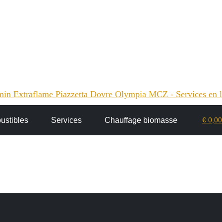
€
0,00
stibles
Services
Chauffage biomasse