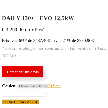
DAILY 130++ EVO 12,5kW
€
3.290,00
(prix htva)
Prix tvac 6%* de 3487,40€ – tvac 21% de 3980,90€
* 6% si installé par nos soins dans un bâtiment de +10 ans
2026-01
Demander un devis
Couleur
Effacer
quantité
de
AJOUTER AU PANIER