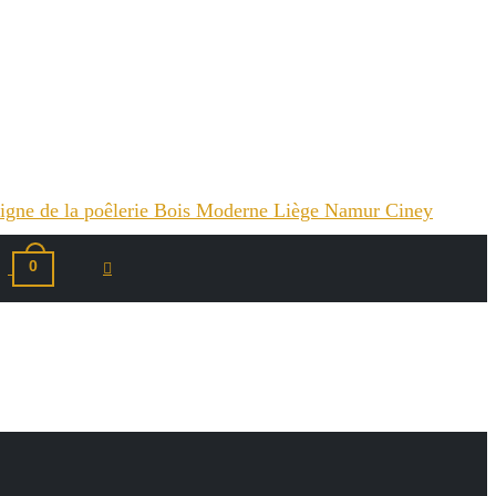
0
Toggle
website
search