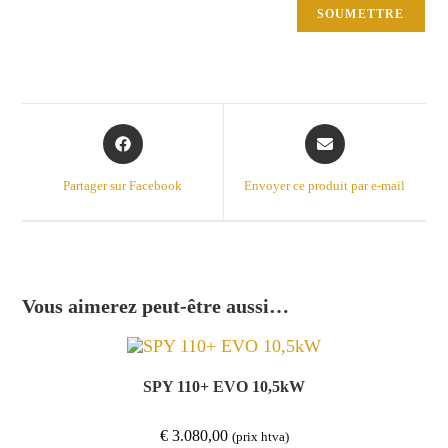
Opens
Opens
in
in
a
a
Partager sur Facebook
Envoyer ce produit par e-mail
new
new
window
window
Vous aimerez peut-être aussi…
SPY 110+ EVO 10,5kW
€
3.080,00
(prix htva)