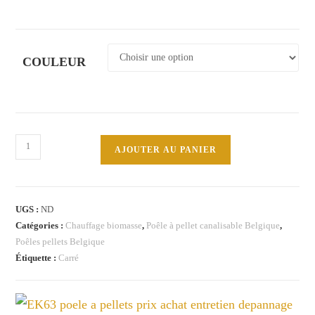
COULEUR
quantité
AJOUTER AU PANIER
de
METRO110+EVO
10,5kW
UGS :
ND
Catégories :
Chauffage biomasse
,
Poêle à pellet canalisable Belgique
,
Poêles pellets Belgique
Étiquette :
Carré