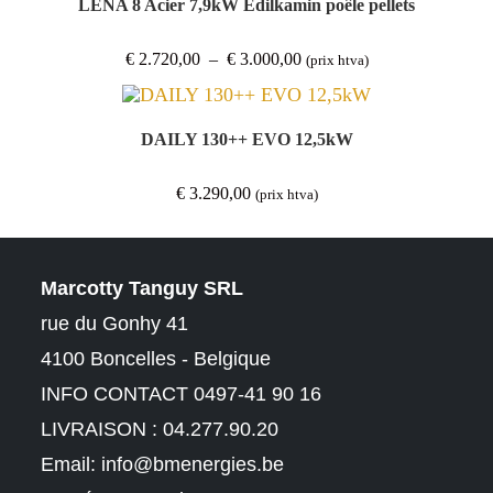
LENA 8 Acier 7,9kW Edilkamin poêle pellets
Plage
€
2.720,00
–
€
3.000,00
(prix htva)
de
prix :
€ 2.720,00
à
€ 3.000,00
DAILY 130++ EVO 12,5kW
€
3.290,00
(prix htva)
Marcotty Tanguy SRL
rue du Gonhy 41
4100 Boncelles - Belgique
INFO CONTACT 0497-41 90 16
LIVRAISON : 04.277.90.20
Email:
info@bmenergies.be