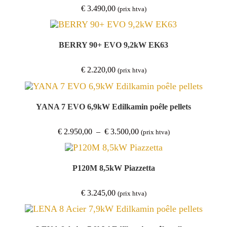
€
3.490,00
(prix htva)
BERRY 90+ EVO 9,2kW EK63
€
2.220,00
(prix htva)
YANA 7 EVO 6,9kW Edilkamin poêle pellets
Plage
€
2.950,00
–
€
3.500,00
(prix htva)
de
prix :
€ 2.950,00
à
€ 3.500,00
P120M 8,5kW Piazzetta
€
3.245,00
(prix htva)