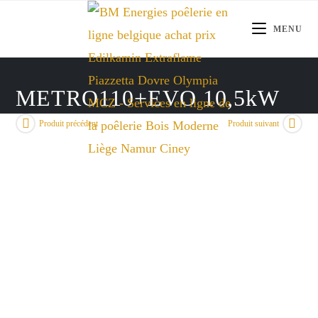
Skip
to
MENU
content
METRO110+EVO 10,5kW
Produit précédent
Produit suivant