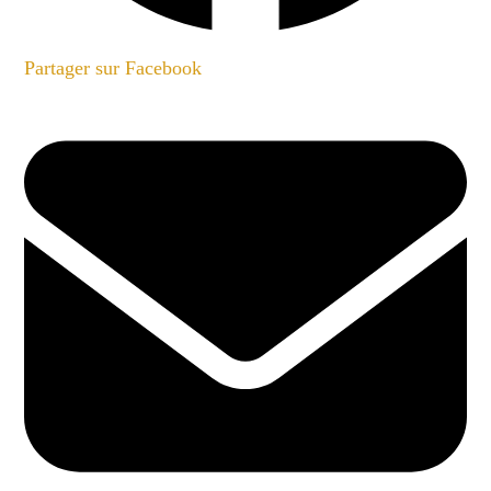
Partager sur Facebook
Opens
in
a
new
window