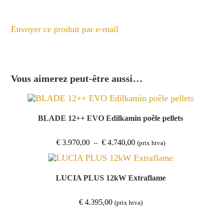
Envoyer ce produit par e-mail
Vous aimerez peut-être aussi…
BLADE 12++ EVO Edilkamin poêle pellets
Plage
€
3.970,00
–
€
4.740,00
(prix htva)
de
prix :
€ 3.970,00
à
€ 4.740,00
LUCIA PLUS 12kW Extraflame
€
4.395,00
(prix htva)