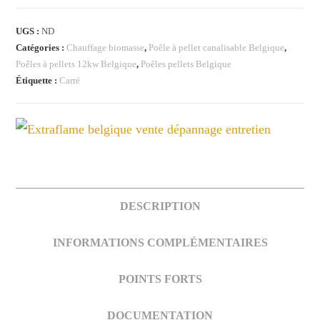
PLUS
UGS :
ND
5.0
Catégories :
Chauffage biomasse
,
Poêle à pellet canalisable Belgique
,
12kW
Poêles à pellets 12kw Belgique
,
Poêles pellets Belgique
Extraflame
Étiquette :
Carré
DESCRIPTION
INFORMATIONS COMPLÉMENTAIRES
POINTS FORTS
DOCUMENTATION