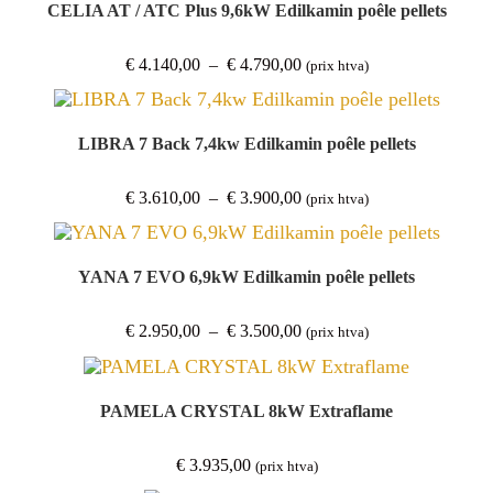
CELIA AT / ATC Plus 9,6kW Edilkamin poêle pellets
Plage
€
4.140,00
–
€
4.790,00
(prix htva)
de
prix :
€ 4.140,00
à
€ 4.790,00
LIBRA 7 Back 7,4kw Edilkamin poêle pellets
Plage
€
3.610,00
–
€
3.900,00
(prix htva)
de
prix :
€ 3.610,00
à
€ 3.900,00
YANA 7 EVO 6,9kW Edilkamin poêle pellets
Plage
€
2.950,00
–
€
3.500,00
(prix htva)
de
prix :
€ 2.950,00
à
€ 3.500,00
PAMELA CRYSTAL 8kW Extraflame
€
3.935,00
(prix htva)