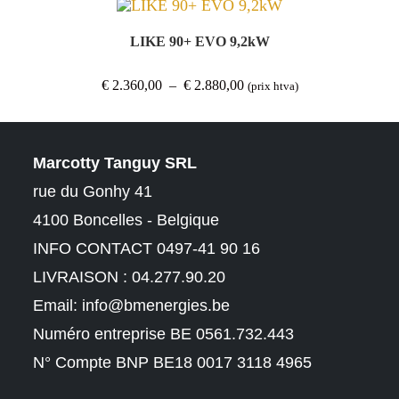
LIKE 90+ EVO 9,2kW
Plage
€
2.360,00
–
€
2.880,00
(prix htva)
de
prix :
€ 2.360,00
à
€ 2.880,00
Marcotty Tanguy SRL
rue du Gonhy 41
4100 Boncelles - Belgique
INFO CONTACT 0497-41 90 16
LIVRAISON : 04.277.90.20
Email:
info@bmenergies.be
Numéro entreprise BE 0561.732.443
N° Compte BNP BE18 0017 3118 4965