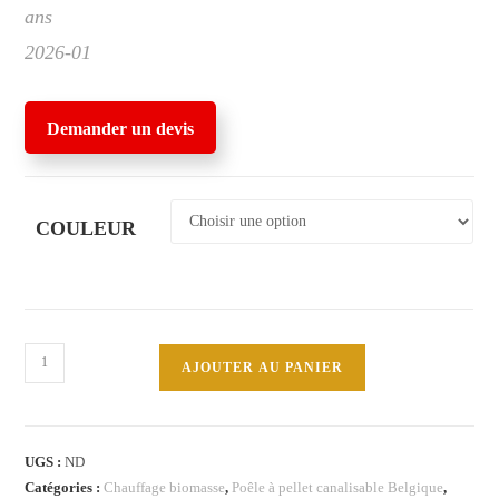
ans
2026-01
Demander un devis
COULEUR
quantité
AJOUTER AU PANIER
de
YUNG
130++
UGS :
ND
EVO
Catégories :
Chauffage biomasse
,
Poêle à pellet canalisable Belgique
,
12,5kW