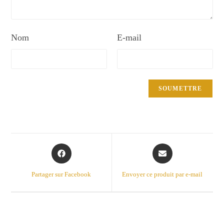
Nom
E-mail
Opens
Opens
in
in
a
a
Partager sur Facebook
Envoyer ce produit par e-mail
new
new
window
window