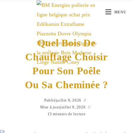
Skip
to
MENU
content
Quel Bois De
Chauffage Choisir
Pour Son Poêle
Ou Sa Cheminée ?
Publié
juillet 9, 2026
Mise à jour
juillet 9, 2026
13 minutes de lecture