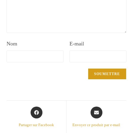
Nom
E-mail
Opens
Opens
in
in
a
a
Partager sur Facebook
Envoyer ce produit par e-mail
new
new