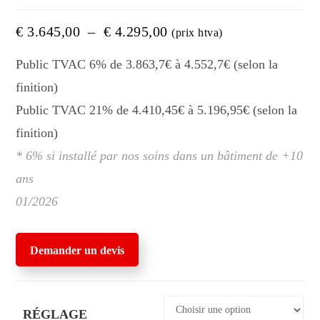
Plage
€
3.645,00
–
€
4.295,00
(prix htva)
de
prix :
€ 3.645,00
Public TVAC 6% de 3.863,7€ à 4.552,7€ (selon la
à
€ 4.295,00
finition)
Public TVAC 21% de 4.410,45€ à 5.196,95€ (selon la
finition)
* 6% si installé par nos soins dans un bâtiment de +10
ans
01/2026
Demander un devis
RÉGLAGE