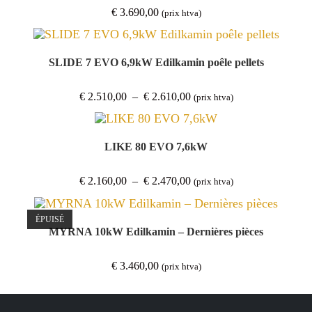
€
3.690,00
(prix htva)
SLIDE 7 EVO 6,9kW Edilkamin poêle pellets
Plage
€
2.510,00
–
€
2.610,00
(prix htva)
de
prix :
€ 2.510,00
à
€ 2.610,00
LIKE 80 EVO 7,6kW
Plage
€
2.160,00
–
€
2.470,00
(prix htva)
de
prix :
€ 2.160,00
à
ÉPUISÉ
€ 2.470,00
MYRNA 10kW Edilkamin – Dernières pièces
€
3.460,00
(prix htva)