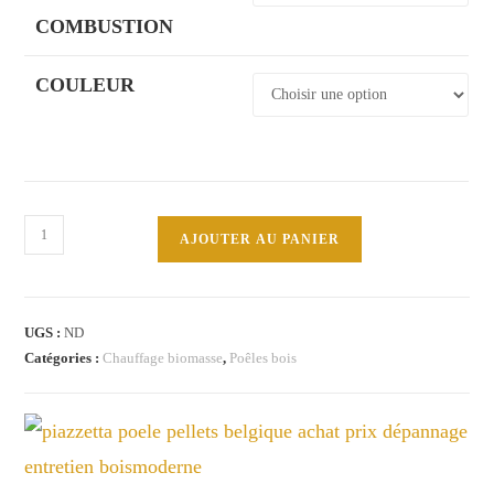
COMBUSTION
COULEUR
quantité
AJOUTER AU PANIER
de
E129M
Hermetic
UGS :
ND
Conv
Catégories :
Chauffage biomasse
,
Poêles bois
Nat
7.8kW
Piazzetta