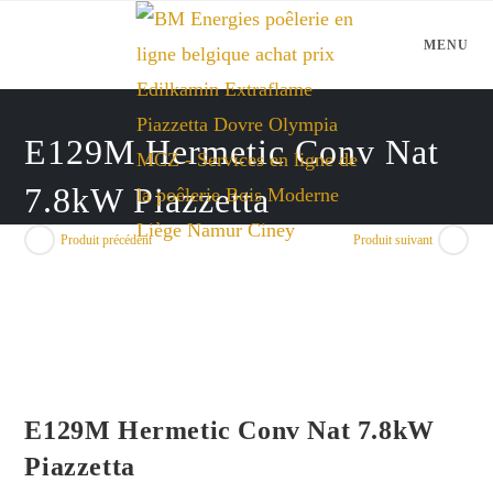
Skip
to
MENU
content
E129M Hermetic Conv Nat
7.8kW Piazzetta
Produit précédent
Produit suivant
E129M Hermetic Conv Nat 7.8kW
Piazzetta