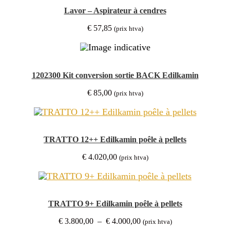
Lavor – Aspirateur à cendres
€
57,85
(prix htva)
1202300 Kit conversion sortie BACK Edilkamin
€
85,00
(prix htva)
TRATTO 12++ Edilkamin poêle à pellets
€
4.020,00
(prix htva)
TRATTO 9+ Edilkamin poêle à pellets
Plage
€
3.800,00
–
€
4.000,00
(prix htva)
de