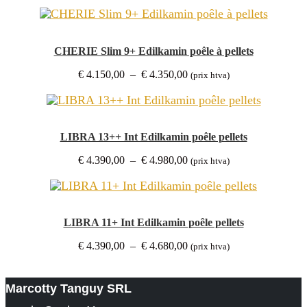
prix :
€ 3.800,00
à
€ 4.000,00
CHERIE Slim 9+ Edilkamin poêle à pellets
Plage
€
4.150,00
–
€
4.350,00
(prix htva)
de
prix :
€ 4.150,00
à
€ 4.350,00
LIBRA 13++ Int Edilkamin poêle pellets
Plage
€
4.390,00
–
€
4.980,00
(prix htva)
de
prix :
€ 4.390,00
à
€ 4.980,00
LIBRA 11+ Int Edilkamin poêle pellets
Plage
€
4.390,00
–
€
4.680,00
(prix htva)
de
prix :
€ 4.390,00
Marcotty Tanguy SRL
à
€ 4.680,00