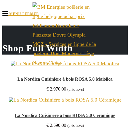
Skip
MENU
FERMER
to
content
Shop Full Width
La Nordica Cuisinière à bois ROSA 5.0 Maiolica
€
2.970,00
(prix htva)
La Nordica Cuisinière à bois ROSA 5.0 Céramique
€
2.590,00
(prix htva)